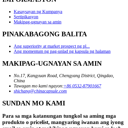
Kasaysayan ng Kumpanya
Sertipikasyon
Makipag-ugnayan sa amin
PINAKABAGONG BALITA
Ang superiority at market prospect ng pl...
Ang momentum ng pag-unlad ng kapsula ng halaman
MAKIPAG-UGNAYAN SA AMIN
No.17, Kangyuan Road, Chengyang District, Qingdao,
China
Tawagan mo kami ngayon:
+86 0532-87901667
shichang@chinacapsule.com
SUNDAN MO KAMI
Para sa mga katanungan tungkol sa aming mga
produkto o pricelist, mangyaring iwanan ang iyong