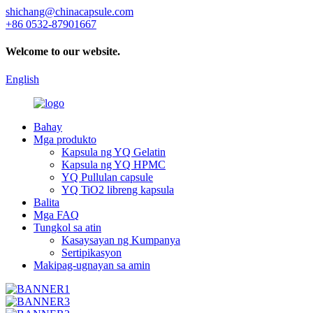
shichang@chinacapsule.com
+86 0532-87901667
Welcome to our website.
English
Bahay
Mga produkto
Kapsula ng YQ Gelatin
Kapsula ng YQ HPMC
YQ Pullulan capsule
YQ TiO2 libreng kapsula
Balita
Mga FAQ
Tungkol sa atin
Kasaysayan ng Kumpanya
Sertipikasyon
Makipag-ugnayan sa amin