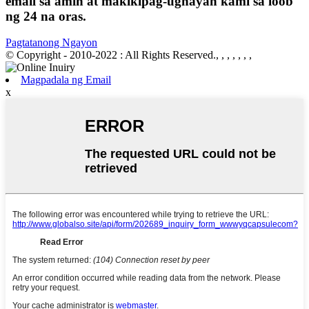
email sa amin at makikipag-ugnayan kami sa loob
ng 24 na oras.
Pagtatanong Ngayon
© Copyright - 2010-2022 : All Rights Reserved., , , , , , ,
Magpadala ng Email
x