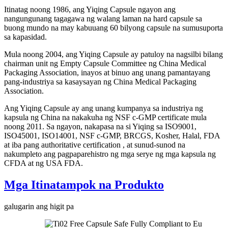
Itinatag noong 1986, ang Yiqing Capsule ngayon ang
nangungunang tagagawa ng walang laman na hard capsule sa
buong mundo na may kabuuang 60 bilyong capsule na sumusuporta
sa kapasidad.
Mula noong 2004, ang Yiqing Capsule ay patuloy na nagsilbi bilang
chairman unit ng Empty Capsule Committee ng China Medical
Packaging Association, inayos at binuo ang unang pamantayang
pang-industriya sa kasaysayan ng China Medical Packaging
Association.
Ang Yiqing Capsule ay ang unang kumpanya sa industriya ng
kapsula ng China na nakakuha ng NSF c-GMP certificate mula
noong 2011. Sa ngayon, nakapasa na si Yiqing sa ISO9001,
ISO45001, ISO14001, NSF c-GMP, BRCGS, Kosher, Halal, FDA
at iba pang authoritative certification , at sunud-sunod na
nakumpleto ang pagpaparehistro ng mga serye ng mga kapsula ng
CFDA at ng USA FDA.
Mga Itinatampok na Produkto
galugarin ang higit pa